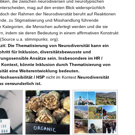
litiken, die zwischen neurodiversen und neurotypischen
terscheiden, mag auf den ersten Blick widersprüchlich
 doch der Rahmen der Neurodiversität beruht auf Reaktionen
nde, zu Stigmatisierung und Misshandlung führende
e Kategorien, die Menschen auferlegt werden und die sie
rn, indem sie deren Bedeutung in einem affirmativen Konstrukt
(Source u.a. stimmpunks. org).
zit: Die Thematisierung von Neurodiversität kann ein
chritt für Inklusion, diversitätsbewusste und
erungssensible Ansätze sein. Insbesondere im HR /
n Kontext, könnte Inklusion durch Thematisierung von
sität eine Weiterentwicklung bedeuten.
Hochsensibilität / HSP
nicht im Kontext
Neurodiversität
s verwunderlich ist.