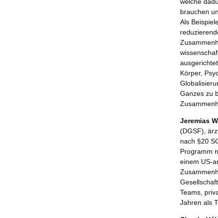
welche dadu
brauchen und
Als Beispie
reduzierend
Zusammenhan
wissenschaf
ausgerichtet
Körper, Psyc
Globalisie
Ganzes zu b
Zusammenha
Jeremias W
(DGSF), ärzt
nach §20 SG
Programm mi
einem US-am
Zusammenhä
Gesellschaft
Teams, priva
Jahren als Tr