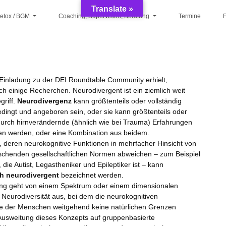
Translate »
Detox / BGM
Coaching, Supervision, Beratung
Termine
F
e Einladung zu der DEI Roundtable Community erhielt,
h einige Recherchen. Neurodivergent ist ein ziemlich weit
griff.
Neurodivergenz
kann größtenteils oder vollständig
edingt und angeboren sein, oder sie kann größtenteils oder
 durch hirnverändernde (ähnlich wie bei Trauma) Erfahrungen
en werden, oder eine Kombination aus beidem.
, deren neurokognitive Funktionen in mehrfacher Hinsicht von
schenden gesellschaftlichen Normen abweichen – zum Beispiel
 die Autist, Legastheniker und Epileptiker ist – kann
h neurodivergent
bezeichnet werden.
ng geht von einem Spektrum oder einem dimensionalen
 Neurodiversität aus, bei dem die neurokognitiven
e der Menschen weitgehend keine natürlichen Grenzen
Ausweitung dieses Konzepts auf gruppenbasierte