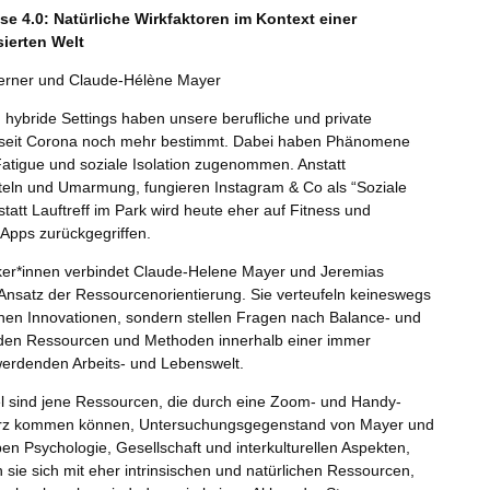
e 4.0: Natürliche Wirkfaktoren im Kontext einer
sierten Welt
erner und Claude-Hélène Mayer
d hybride Settings haben unsere berufliche und private
 seit Corona noch mehr bestimmt. Dabei haben Phänomene
Fatigue und soziale Isolation zugenommen. Anstatt
eln und Umarmung, fungieren Instagram & Co als “Soziale
tatt Lauftreff im Park wird heute eher auf Fitness und
-Apps zurückgegriffen.
ker*innen verbindet Claude-Helene Mayer und Jeremias
Ansatz der Ressourcenorientierung. Sie verteufeln keineswegs
chen Innovationen, sondern stellen Fragen nach Balance- und
den Ressourcen und Methoden innerhalb einer immer
erdenden Arbeits- und Lebenswelt.
l sind jene Ressourcen, die durch eine Zoom- und Handy-
kurz kommen können, Untersuchungsgegenstand von Mayer und
n Psychologie, Gesellschaft und interkulturellen Aspekten,
 sie sich mit eher intrinsischen und natürlichen Ressourcen,