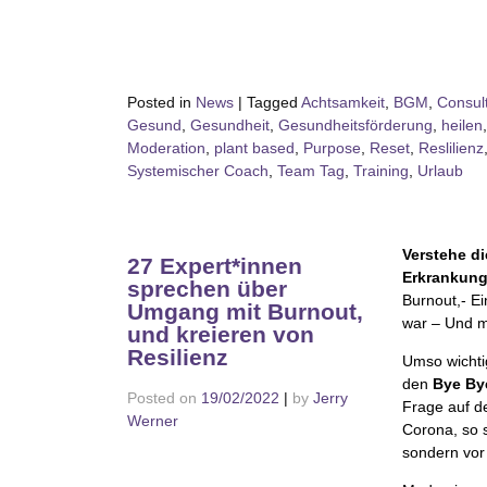
Posted in
News
|
Tagged
Achtsamkeit
,
BGM
,
Consul
Gesund
,
Gesundheit
,
Gesundheitsförderung
,
heilen
Moderation
,
plant based
,
Purpose
,
Reset
,
Reslilienz
Systemischer Coach
,
Team Tag
,
Training
,
Urlaub
Verstehe d
27 Expert*innen
Erkrankung
sprechen über
Burnout,- E
Umgang mit Burnout,
war – Und m
und kreieren von
Resilienz
Umso wichti
den
Bye By
Posted on
19/02/2022
|
by
Jerry
Frage auf d
Werner
Corona, so 
sondern vor 