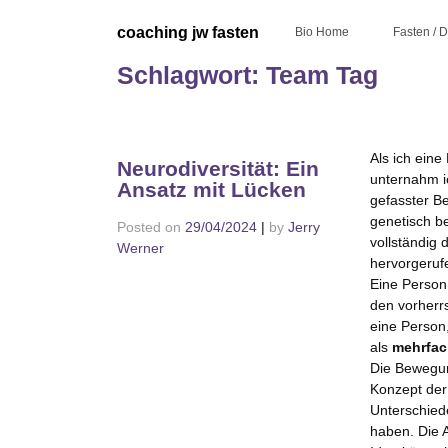
Skip
to
coaching jw fasten
Bio Home
Fasten / 
content
Schlagwort:
Team Tag
Als ich ein
Neurodiversität: Ein
unternahm ic
Ansatz mit Lücken
gefasster Be
genetisch b
Posted on
29/04/2024
|
by
Jerry
vollständig
Werner
hervorgeruf
Eine Person
den vorherr
eine Person,
als
mehrfac
Die Bewegu
Konzept der
Unterschied
haben. Die 