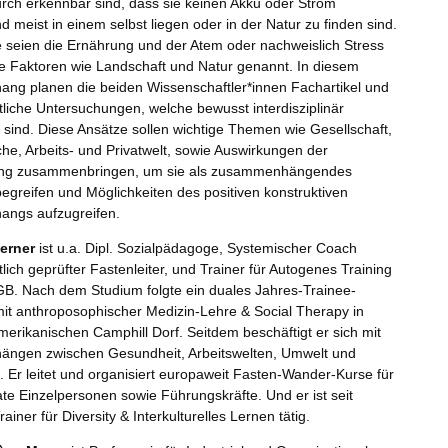
rch erkennbar sind, dass sie keinen Akku oder Strom
 meist in einem selbst liegen oder in der Natur zu finden sind.
le seien die Ernährung und der Atem oder nachweislich Stress
e Faktoren wie Landschaft und Natur genannt. In diesem
g planen die beiden Wissenschaftler*innen Fachartikel und
tliche Untersuchungen, welche bewusst interdisziplinär
 sind. Diese Ansätze sollen wichtige Themen wie Gesellschaft,
he, Arbeits- und Privatwelt, sowie Auswirkungen der
rung zusammenbringen, um sie als zusammenhängendes
egreifen und Möglichkeiten des positiven konstruktiven
ngs aufzugreifen.
erner
ist u.a. Dipl. Sozialpädagoge, Systemischer Coach
lich geprüfter Fastenleiter, und Trainer für Autogenes Training
B. Nach dem Studium folgte ein duales Jahres-Trainee-
t anthroposophischer Medizin-Lehre & Social Therapy in
erikanischen Camphill Dorf. Seitdem beschäftigt er sich mit
ngen zwischen Gesundheit, Arbeitswelten, Umwelt und
. Er leitet und organisiert europaweit Fasten-Wander-Kurse für
te Einzelpersonen sowie Führungskräfte. Und er ist seit
ainer für Diversity & Interkulturelles Lernen tätig.