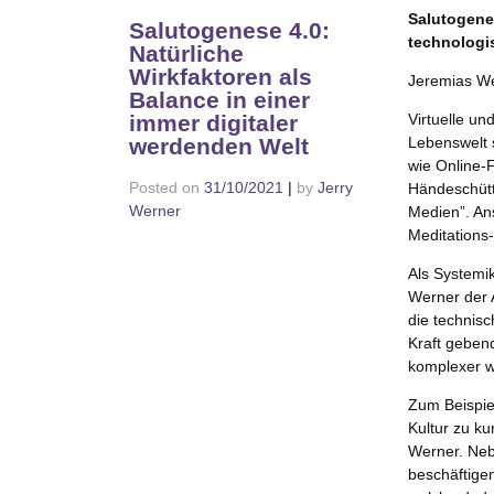
Salutogenes
Salutogenese 4.0:
technologi
Natürliche
Wirkfaktoren als
Jeremias W
Balance in einer
Virtuelle un
immer digitaler
Lebenswelt
werdenden Welt
wie Online-
Posted on
31/10/2021
|
by
Jerry
Händeschütt
Werner
Medien”. Ans
Meditations
Als Systemi
Werner der 
die technis
Kraft geben
komplexer w
Zum Beispie
Kultur zu 
Werner. Nebe
beschäftigen