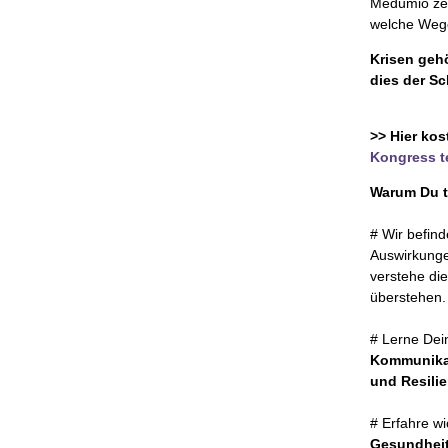
Medumio zei
welche Wege
Krisen geh
dies der S
>> Hier ko
Kongress t
Warum Du t
# Wir befind
Auswirkunge
verstehe di
überstehen.
# Lerne Dei
Kommunikat
und Resili
# Erfahre w
Gesundhei