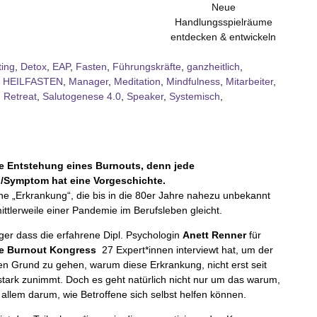
Neue
Handlungsspielräume
entdecken & entwickeln
ting
,
Detox
,
EAP
,
Fasten
,
Führungskräfte
,
ganzheitlich
,
,
HEILFASTEN
,
Manager
,
Meditation
,
Mindfulness
,
Mitarbeiter
,
,
Retreat
,
Salutogenese 4.0
,
Speaker
,
Systemisch
,
ie Entstehung eines Burnouts, denn jede
/Symptom hat eine Vorgeschichte.
ine „Erkrankung“, die bis in die 80er Jahre nahezu unbekannt
ittlerweile einer Pandemie im Berufsleben gleicht.
ger dass die erfahrene Dipl. Psychologin
Anett Renner
für
e Burnout Kongress
27 Expert*innen interviewt hat, um der
en Grund zu gehen, warum diese Erkrankung, nicht erst seit
stark zunimmt. Doch es geht natürlich nicht nur um das warum,
allem darum, wie Betroffene sich selbst helfen können.