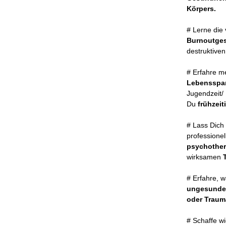
Körpers.
# Lerne die
Burnoutge
destruktive
# Erfahre me
Lebensspa
Jugendzeit/
Du
frühzei
# Lass Dich
professione
psychother
wirksamen
T
# Erfahre, 
ungesunde
oder Traum
# Schaffe wi