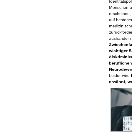
Identitätspo
Menschen un
erscheinen,
auf bestehe
medizinisch
zurückforde
aushandeln 
Zwischenfa
wichtiger S
diskrimini
berufliche
Neurodiver
Leider wird
erwähnt, wa