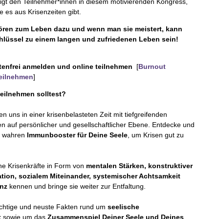
gt den Teilnehmer*innen in diesem motivierenden Kongress,
 es aus Krisenzeiten gibt.
ören zum Leben dazu und wenn man sie meistert, kann
chlüssel zu einem langen und zufriedenen Leben sein!
stenfrei anmelden und online teilnehmen
[
Burnout
eilnehmen
]
eilnehmen solltest?
en uns in einer krisenbelasteten Zeit mit tiefgreifenden
n auf persönlicher und gesellschaftlicher Ebene. Entdecke und
e wahren
Immunbooster für Deine Seele
, um Krisen gut zu
ne Krisenkräfte in Form von
mentalen Stärken, konstruktiver
ion, sozialem Miteinander, systemischer Achtsamkeit
enz
kennen und bringe sie weiter zur Entfaltung.
ichtige und neuste Fakten rund um
seelische
t
sowie um das
Zusammenspiel Deiner Seele und Deines