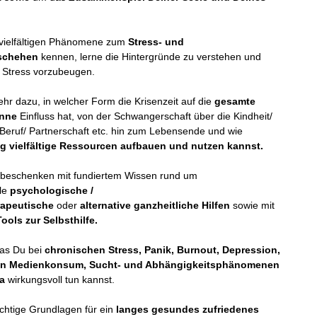
 vielfältigen Phänomene zum
Stress- und
schehen
kennen, lerne die Hintergründe zu verstehen und
n Stress vorzubeugen.
hr dazu, in welcher Form die Krisenzeit auf die
gesamte
nne
Einfluss hat, von der Schwangerschaft über die Kindheit/
 Beruf/ Partnerschaft etc. hin zum Lebensende und wie
tig vielfältige Ressourcen aufbauen und nutzen kannst.
 beschenken mit fundiertem Wissen rund um
lle
psychologische /
apeutische
oder
alternative ganzheitliche Hilfen
sowie mit
ools zur Selbsthilfe.
was Du bei
chronischen Stress, Panik, Burnout, Depression,
n Medienkonsum, Sucht- und Abhängigkeitsphänomenen
a
wirkungsvoll tun kannst.
chtige Grundlagen für ein
langes gesundes zufriedenes