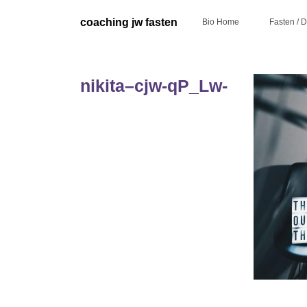
Skip
to
coaching jw fasten
Bio Home
Fasten / 
content
nikita–cjw-qP_Lw-