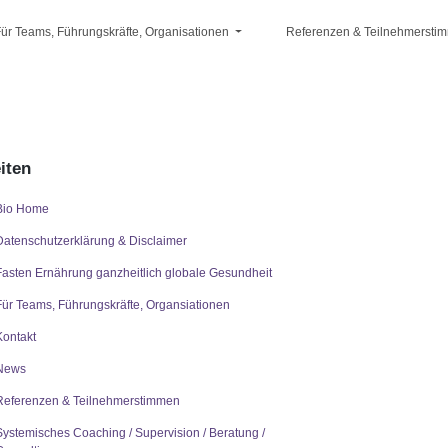
ür Teams, Führungskräfte, Organisationen
Referenzen & Teilnehmersti
iten
Bio Home
Datenschutzerklärung & Disclaimer
Fasten Ernährung ganzheitlich globale Gesundheit
Für Teams, Führungskräfte, Organsiationen
Kontakt
News
Referenzen & Teilnehmerstimmen
Systemisches Coaching / Supervision / Beratung /