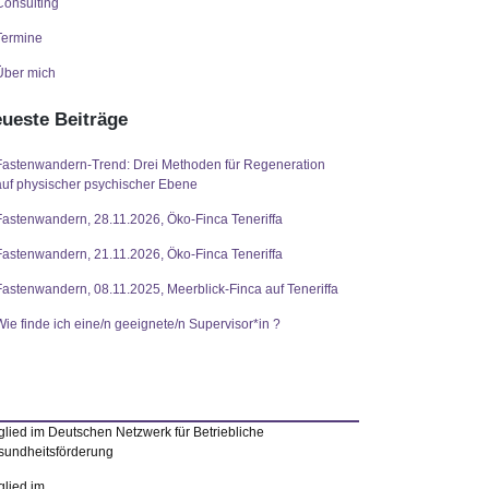
Consulting
Termine
Über mich
ueste Beiträge
Fastenwandern-Trend: Drei Methoden für Regeneration
auf physischer psychischer Ebene
Fastenwandern, 28.11.2026, Öko-Finca Teneriffa
Fastenwandern, 21.11.2026, Öko-Finca Teneriffa
Fastenwandern, 08.11.2025, Meerblick-Finca auf Teneriffa
Wie finde ich eine/n geeignete/n Supervisor*in ?
glied im Deutschen Netzwerk für Betriebliche
undheitsförderung
glied im