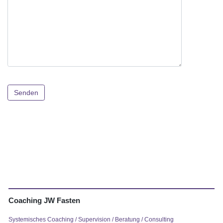
Please
leave
this
field
empty.
Coaching JW Fasten
Systemisches Coaching / Supervision / Beratung / Consulting