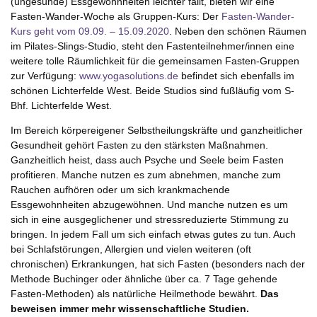
(ungesunde) Essgewohnheiten leichter fällt, bieten wir eine
Fasten-Wander-Woche als Gruppen-Kurs: Der
Fasten-Wander-
Kurs geht vom 09.09. – 15.09.2020
. Neben den schönen Räumen
im Pilates-Slings-Studio, steht den Fastenteilnehmer/innen eine
weitere tolle Räumlichkeit für die gemeinsamen Fasten-Gruppen
zur Verfügung:
www.yogasolutions.de
befindet sich ebenfalls im
schönen Lichterfelde West. Beide Studios sind fußläufig vom S-
Bhf. Lichterfelde West.
Im Bereich körpereigener Selbstheilungskräfte und ganzheitlicher
Gesundheit gehört Fasten zu den stärksten Maßnahmen.
Ganzheitlich heist, dass auch Psyche und Seele beim Fasten
profitieren. Manche nutzen es zum abnehmen, manche zum
Rauchen aufhören oder um sich krankmachende
Essgewohnheiten abzugewöhnen. Und manche nutzen es um
sich in eine ausgeglichener und stressreduzierte Stimmung zu
bringen. In jedem Fall um sich einfach etwas gutes zu tun. Auch
bei Schlafstörungen, Allergien und vielen weiteren (oft
chronischen) Erkrankungen, hat sich Fasten (besonders nach der
Methode Buchinger oder ähnliche über ca. 7 Tage gehende
Fasten-Methoden) als natürliche Heilmethode bewährt.
Das
beweisen immer mehr wissenschaftliche Studien.