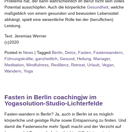
Probleme hat, der kann wahrscheinlich im Beruf nicht sein volles
Potential ausschöpfen. Auch die körperliche
Gesundheit
, welche
maßgeblich von einem gesunden und bewussten Lebensstiel
abhängt, spielt eine wesentliche Rolle bei der (beruflichen)
Leistung.
Text: Jeremias Werner
(c)2020
Posted in
News
|
Tagged
Berlin
,
Detox
,
Fasten
,
Fastenwandern
,
Führungskräfte
,
ganzheitlich
,
Gesund
,
Heilung
,
Manager
,
Meditation
,
Mindfulness
,
Reslilienz
,
Retreat
,
Urlaub
,
Vegan
,
Wandern
,
Yoga
Fasten in Berlin coachingjw im
Yogasolution-Studio-Lichterfelde
Fasten-wandern in Berlin? Ja, auch in Berlin ist es möglich
körperliche und geistige Ruhe sowie Entspannung zu finden. Und
damit die Fastenwoche mehr Spaß macht und der Verzicht auf