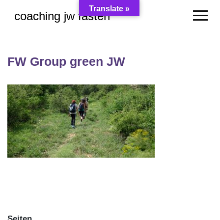
Skip
Translate »
coaching jw fasten
to
content
FW Group green JW
Seiten