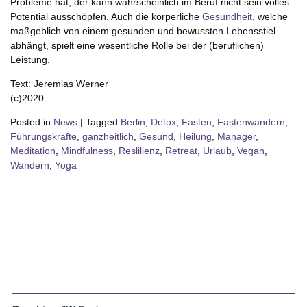
Probleme hat, der kann wahrscheinlich im Beruf nicht sein volles
Potential ausschöpfen. Auch die körperliche
Gesundheit
, welche
maßgeblich von einem gesunden und bewussten Lebensstiel
abhängt, spielt eine wesentliche Rolle bei der (beruflichen)
Leistung.
Text: Jeremias Werner
(c)2020
Posted in
News
|
Tagged
Berlin
,
Detox
,
Fasten
,
Fastenwandern
,
Führungskräfte
,
ganzheitlich
,
Gesund
,
Heilung
,
Manager
,
Meditation
,
Mindfulness
,
Reslilienz
,
Retreat
,
Urlaub
,
Vegan
,
Wandern
,
Yoga