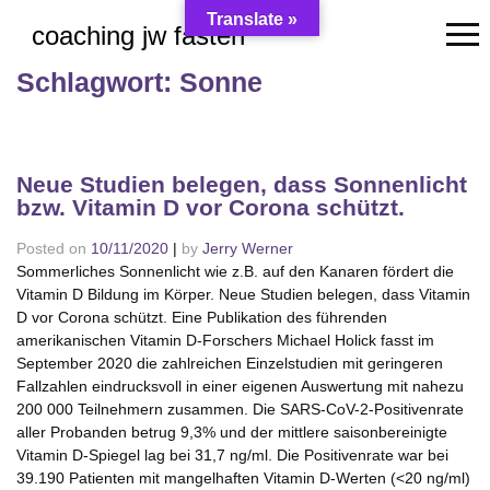
Skip
Translate »
coaching jw fasten
to
content
Schlagwort:
Sonne
Neue Studien belegen, dass Sonnenlicht
bzw. Vitamin D vor Corona schützt.
Posted on
10/11/2020
|
by
Jerry Werner
Sommerliches Sonnenlicht wie z.B. auf den Kanaren fördert die
Vitamin D Bildung im Körper. Neue Studien belegen, dass Vitamin
D vor Corona schützt. Eine Publikation des führenden
amerikanischen Vitamin D-Forschers Michael Holick fasst im
September 2020 die zahlreichen Einzelstudien mit geringeren
Fallzahlen eindrucksvoll in einer eigenen Auswertung mit nahezu
200 000 Teilnehmern zusammen. Die SARS-CoV-2-Positivenrate
aller Probanden betrug 9,3% und der mittlere saisonbereinigte
Vitamin D-Spiegel lag bei 31,7 ng/ml. Die Positivenrate war bei
39.190 Patienten mit mangelhaften Vitamin D-Werten (<20 ng/ml)