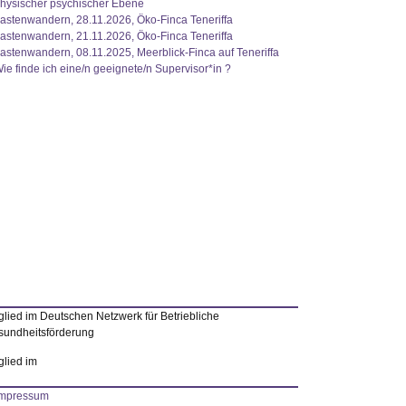
hysischer psychischer Ebene
astenwandern, 28.11.2026, Öko-Finca Teneriffa
astenwandern, 21.11.2026, Öko-Finca Teneriffa
astenwandern, 08.11.2025, Meerblick-Finca auf Teneriffa
ie finde ich eine/n geeignete/n Supervisor*in ?
glied im Deutschen Netzwerk für Betriebliche
undheitsförderung
glied im
Impressum