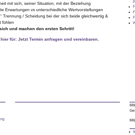
p
eit mit sich, seiner Situation, mit der Beziehung
F
llte Erwartungen vs unterschiedliche Wertvorstellungen
F
e“ Trennung / Scheidung bei der sich beide gleichwertig &
F
t fühlen
W
 sich und machen den ersten Schritt!
 hier für: Jetzt Termin anfragen und vereinbaren.
Mit
Ges
ing
Mit