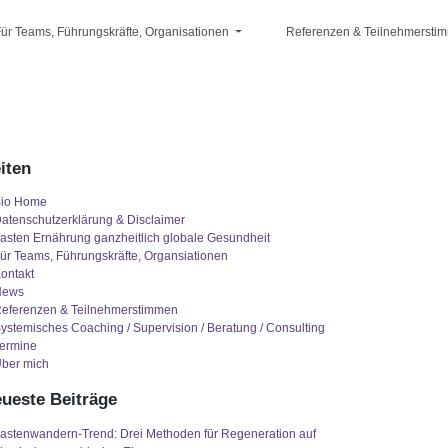
ür Teams, Führungskräfte, Organisationen
Referenzen & Teilnehmersti
iten
io Home
atenschutzerklärung & Disclaimer
asten Ernährung ganzheitlich globale Gesundheit
ür Teams, Führungskräfte, Organsiationen
ontakt
News
eferenzen & Teilnehmerstimmen
ystemisches Coaching / Supervision / Beratung / Consulting
ermine
ber mich
ueste Beiträge
astenwandern-Trend: Drei Methoden für Regeneration auf