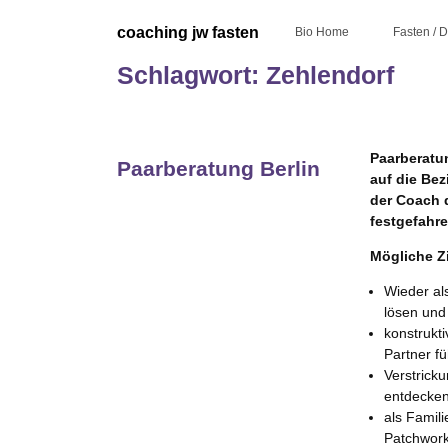
Skip
to
coaching jw fasten
Bio Home
Fasten / 
content
Schlagwort:
Zehlendorf
Paarberatu
Paarberatung Berlin
auf die Be
der Coach 
festgefahr
Mögliche Z
Wieder al
lösen un
konstrukti
Partner f
Verstrick
entdecke
als Famil
Patchwork