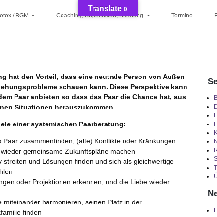
Translate »
Detox / BGM
Coaching, Supervision, Beratung
Termine
F
ng hat den Vorteil, dass eine neutrale Person von Außen
Se
ziehungsprobleme schauen kann. Diese Perspektive kann
dem Paar anbieten so dass das Paar die Chance hat, aus
B
enen Situationen herauszukommen.
D
F
iele einer systemischen Paarberatung:
F
K
s Paar zusammenfinden, (alte) Konflikte oder Kränkungen
R
d wieder gemeinsame Zukunftspläne machen
S
v streiten und Lösungen finden und sich als gleichwertige
T
ühlen
Ü
ungen oder Projektionen erkennen, und die Liebe wieder
n
Ne
ie miteinander harmonieren, seinen Platz in der
F
familie finden