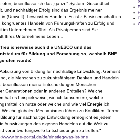
p
nbieten, beeinflusse ich das „ganze“ System. Gesundheit,
F
t, und nachhaltiger Erfolg sind das Ergebnis meiner
F
n in (Umwelt) -bewusstes Handeln. Es ist z.B. wissenschaftlich
F
s kongruentes Handeln von Führungskräften zu Erfolg und
W
t im Unternehmen führt. Als Privatperson sind Sie
aft Ihres Unternehmens Leben…
erfreulicherweise auch die UNESCO und das
nisterium für Bildung und Forschung so, weshalb BNE
 gerufen wurde:
e Abkürzung von Bildung für nachhaltige Entwicklung. Gemeint
ldung, die Menschen zu zukunftsfähigem Denken und Handeln
ie beeinflussen meine Entscheidungen Menschen
er Generationen oder in anderen Erdteilen? Welche
n hat es beispielsweise, wie ich konsumiere, welche
gsmittel ich nutze oder welche und wie viel Energie ich
 Welche globalen Mechanismen führen zu Konflikten, Terror
 Bildung für nachhaltige Entwicklung ermöglicht es jedem
die Auswirkungen des eigenen Handelns auf die Welt zu
nd verantwortungsvolle Entscheidungen zu treffen.“
s://www.bne-portal.de/de/einstieg/was-ist-bne