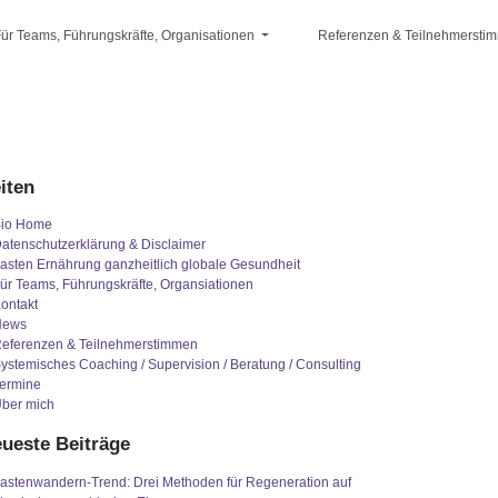
ür Teams, Führungskräfte, Organisationen
Referenzen & Teilnehmersti
iten
io Home
atenschutzerklärung & Disclaimer
asten Ernährung ganzheitlich globale Gesundheit
ür Teams, Führungskräfte, Organsiationen
ontakt
News
eferenzen & Teilnehmerstimmen
ystemisches Coaching / Supervision / Beratung / Consulting
ermine
ber mich
ueste Beiträge
astenwandern-Trend: Drei Methoden für Regeneration auf