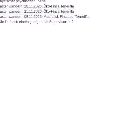
hysischer psychischer Ebene
astenwandern, 28.11.2026, Öko-Finca Teneriffa
astenwandern, 21.11.2026, Öko-Finca Teneriffa
astenwandern, 08.11.2025, Meerblick-Finca auf Teneriffa
ie finde ich eine/n geeignete/n Supervisor*in ?