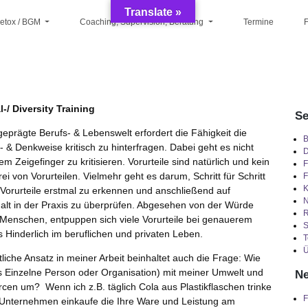
Translate »
Detox / BGM
Coaching, Supervision, Beratung
Termine
F
l-/ Diversity Training
Se
geprägte Berufs- & Lebenswelt erfordert die Fähigkeit die
B
- & Denkweise kritisch zu hinterfragen. Dabei geht es nicht
D
m Zeigefinger zu kritisieren. Vorurteile sind natürlich und kein
F
rei von Vorurteilen. Vielmehr geht es darum, Schritt für Schritt
F
K
 Vorurteile erstmal zu erkennen und anschließend auf
halt in der Praxis zu überprüfen. Abgesehen von der Würde
R
 Menschen, entpuppen sich viele Vorurteile bei genauerem
S
 Hinderlich im beruflichen und privaten Leben.
T
Ü
liche Ansatz in meiner Arbeit beinhaltet auch die Frage: Wie
ls Einzelne Person oder Organisation) mit meiner Umwelt und
Ne
cen um? Wenn ich z.B. täglich Cola aus Plastikflaschen trinke
F
 Unternehmen einkaufe die Ihre Ware und Leistung am