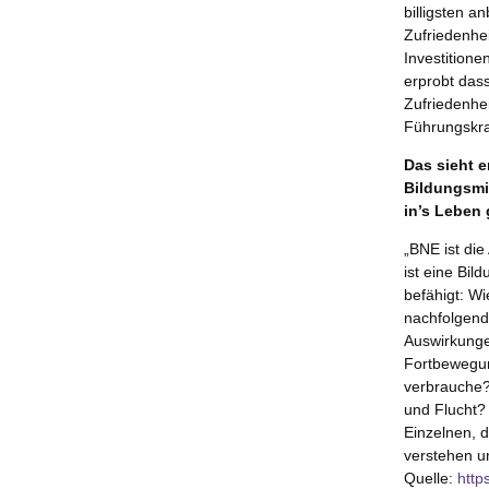
billigsten a
Zufriedenhei
Investitione
erprobt das
Zufriedenhei
Führungskr
Das sieht 
Bildungsmi
in’s Leben
„BNE ist di
ist eine Bi
befähigt: W
nachfolgend
Auswirkunge
Fortbewegun
verbrauche?
und Flucht?
Einzelnen, 
verstehen u
Quelle:
http