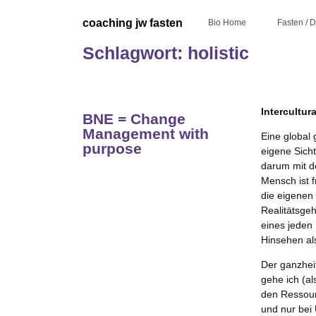
Skip
to
coaching jw fasten
Bio Home
Fasten / 
content
Schlagwort:
holistic
Intercultura
BNE = Change
Management with
Eine global 
purpose
eigene Sicht
darum mit de
Mensch ist f
die eigenen
Realitätsge
eines jeden
Hinsehen als
Der ganzheit
gehe ich (a
den Ressour
und nur bei