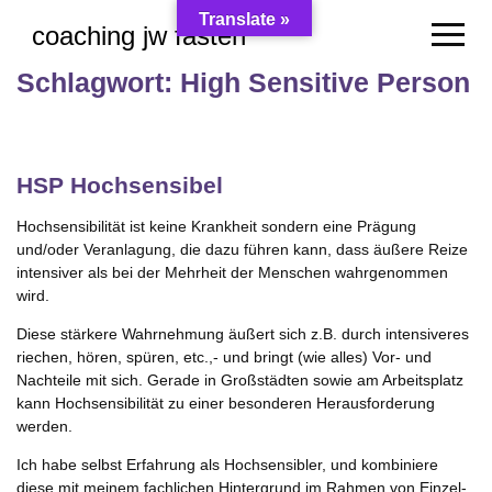
Skip
Translate »
coaching jw fasten
to
content
Schlagwort:
High Sensitive Person
HSP Hochsensibel
Hochsensibilität ist keine Krankheit sondern eine Prägung
und/oder Veranlagung, die dazu führen kann, dass äußere Reize
intensiver als bei der Mehrheit der Menschen wahrgenommen
wird.
Diese stärkere Wahrnehmung äußert sich z.B. durch intensiveres
riechen, hören, spüren, etc.,- und bringt (wie alles) Vor- und
Nachteile mit sich. Gerade in Großstädten sowie am Arbeitsplatz
kann Hochsensibilität zu einer besonderen Herausforderung
werden.
Ich habe selbst Erfahrung als Hochsensibler, und kombiniere
diese mit meinem fachlichen Hintergrund im Rahmen von Einzel-