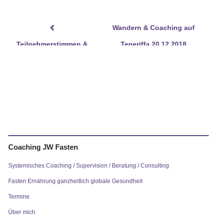
Wandern & Coaching auf
Teilnehmerstimmen &
Teneriffa 20.12.2018
Feedback von Kunden
(ausgebucht)
Coaching JW Fasten
Systemisches Coaching / Supervision / Beratung / Consulting
Fasten Ernährung ganzheitlich globale Gesundheit
Termine
Über mich