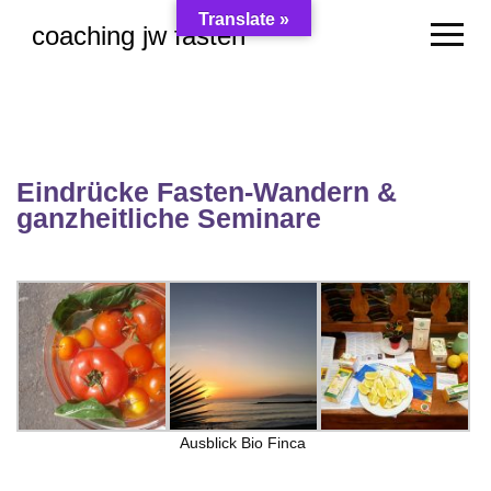
Translate »
coaching jw fasten
Skip
to
content
Eindrücke Fasten-Wandern &
ganzheitliche Seminare
Ausblick Bio Finca