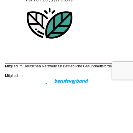
Mitglied im Deutschen Netzwerk für Betriebliche Gesundheitsförderung
FREE CONTACT
Mitglied im
Open chaty
Impressum
Datenschutzerklärung & Disclaimer
web by
rotegras