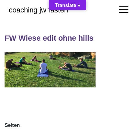
Skip
Translate »
coaching jw fasten
to
content
FW Wiese edit ohne hills
Seiten