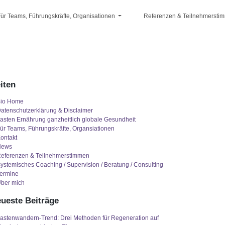
ür Teams, Führungskräfte, Organisationen
Referenzen & Teilnehmersti
iten
io Home
atenschutzerklärung & Disclaimer
asten Ernährung ganzheitlich globale Gesundheit
ür Teams, Führungskräfte, Organsiationen
ontakt
News
eferenzen & Teilnehmerstimmen
ystemisches Coaching / Supervision / Beratung / Consulting
ermine
ber mich
ueste Beiträge
astenwandern-Trend: Drei Methoden für Regeneration auf