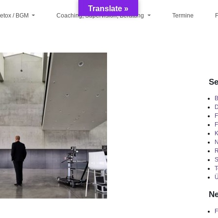
Translate »
Detox / BGM
Coaching, Supervision, Beratung
Termine
F
Se
B
D
F
F
K
R
S
T
Ü
Ne
F