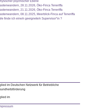
hysischer psychischer Ebene
astenwandern, 28.11.2026, Öko-Finca Teneriffa
astenwandern, 21.11.2026, Öko-Finca Teneriffa
astenwandern, 08.11.2025, Meerblick-Finca auf Teneriffa
ie finde ich eine/n geeignete/n Supervisor*in ?
glied im Deutschen Netzwerk für Betriebliche
undheitsförderung
glied im
Impressum