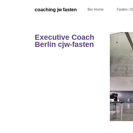
Skip
to
coaching jw fasten
Bio Home
Fasten / 
content
Executive Coach
Berlin cjw-fasten