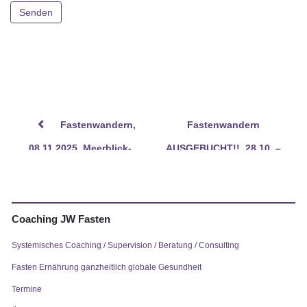
Please
leave
this
field
empty.
Fastenwandern,
Fastenwandern
08.11.2025, Meerblick-
AUSGEBUCHT!!, 28.10. –
Finca auf Teneriffa
03.11.2023, Teneriffa
Coaching JW Fasten
Systemisches Coaching / Supervision / Beratung / Consulting
Fasten Ernährung ganzheitlich globale Gesundheit
Termine