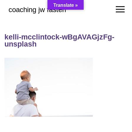
Skip
Translate »
coaching jw fasten
to
content
kelli-mcclintock-wBgAVAGjzFg-
unsplash